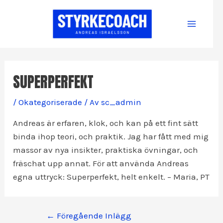
Hoppa
till
Main
innehåll
Menu
SUPERPERFEKT
/
Okategoriserade
/ Av
sc_admin
Andreas är erfaren, klok, och kan på ett fint sätt
binda ihop teori, och praktik. Jag har fått med mig
massor av nya insikter, praktiska övningar, och
fräschat upp annat. För att använda Andreas
egna uttryck: Superperfekt, helt enkelt. – Maria, PT
Inläggsnavigering
←
Föregående Inlägg